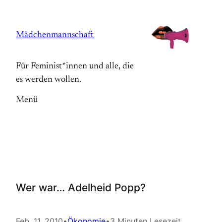
Zum
Inhalt
Mädchenmannschaft
springen
Für Feminist*innen und alle, die
es werden wollen.
Menü
Wer war… Adelheid Popp?
Feb. 11, 2010
•
Ökonomie
•
3 Minuten Lesezeit