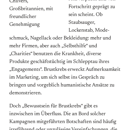
Chilvers,
Fort­schritt geprägt zu
Großbritannien, mit
sein scheint. Ob
freundlicher
Staubsau­ger,
Genehmigung
Lockenstab, Mode­
schmuck, Nagellack oder Bekleidung: mehr und
mehr Firmen, aber auch „Selbsthilfe“ und
„Charities“ benutzen die Krankheit, diverse
Produkte geschäftstüchtig im Schlepptau ihres
„Engagements“. Brust­krebs erweckt Aufmerksamkeit
im Marketing, um sich selbst ins Gespräch zu
bringen und vorgeblich human­istische Ansätze zu
demonstrieren.
Doch „Bewusstsein für Brustkrebs“ gibt es
inzwischen im Überfluss. Die an Bord solcher
Kampagnen mitgeführten Botschaften sind häufig
irreführend oder unzulässige Vereinfachungen, die