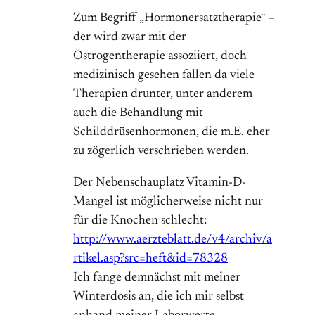
Zum Begriff „Hormonersatztherapie“ –
der wird zwar mit der
Östrogentherapie assoziiert, doch
medizinisch gesehen fallen da viele
Therapien drunter, unter anderem
auch die Behandlung mit
Schilddrüsenhormonen, die m.E. eher
zu zögerlich verschrieben werden.
Der Nebenschauplatz Vitamin-D-
Mangel ist möglicherweise nicht nur
für die Knochen schlecht:
http://www.aerzteblatt.de/v4/archiv/a
rtikel.asp?src=heft&id=78328
Ich fange demnächst mit meiner
Winterdosis an, die ich mir selbst