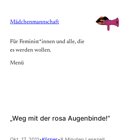
Zum
Inhalt
Mädchenmannschaft
springen
Für Feminist*innen und alle, die
es werden wollen.
Menü
„Weg mit der rosa Augenbinde!“
Okt. 17, 2011
•
Körper
•
8 Minuten Lesezeit