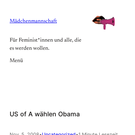
Zum
Inhalt
Mädchenmannschaft
springen
Für Feminist*innen und alle, die
es werden wollen.
Menü
US of A wählen Obama
Nov. 5, 2008
•
Uncategorized
•
1 Minute Lesezeit