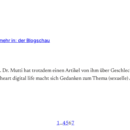
ehr in: der Blogschau
 Dr. Mutti hat trotzdem einen Artikel von ihm über Geschl
eart digital life macht sich Gedanken zum Thema (sexuelle) Au
1
…
4
5
6
7