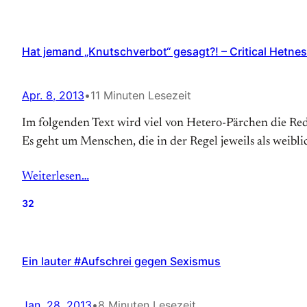
Hat jemand „Knutschverbot“ gesagt?! – Critical Hetnes
Apr. 8, 2013
•
11 Minuten Lesezeit
Im folgenden Text wird viel von Hetero-Pärchen die Rede
Es geht um Menschen, die in der Regel jeweils als weibl
Weiterlesen…
32
Ein lauter #Aufschrei gegen Sexismus
Jan. 28, 2013
•
8 Minuten Lesezeit