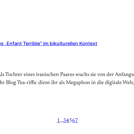
s „Enfant Terrible“ im bikulturellen Kontext
Als Tochter eines iranischen Paares wuchs sie von der Anfan
Ihr Blog Tea-riffic dient ihr als Megaphon in die digitale Welt,
1
…
3
4
5
6
7