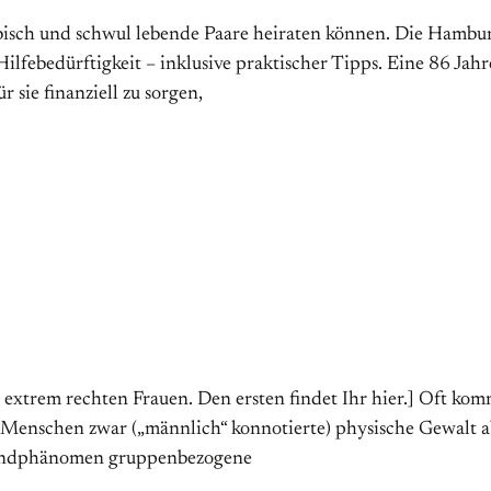
bisch und schwul lebende Paare heiraten können. Die Hamburg
lfebedürftigkeit – inklusive praktischer Tipps. Eine 86 Jahre
sie finanziell zu sorgen,
, extrem rechten Frauen. Den ersten findet Ihr hier.] Oft komm
ele Menschen zwar („männlich“ konnotierte) physische Gewalt a
 Randphänomen gruppen­be­zogene