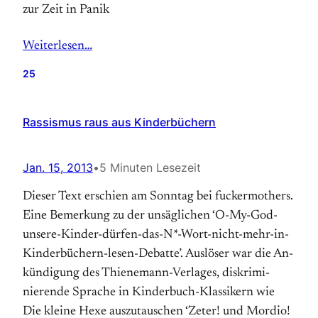
zur Zeit in Panik
Weiterlesen…
25
Rassismus raus aus Kinderbüchern
Jan. 15, 2013
•
5 Minuten Lesezeit
Dieser Text erschien am Sonntag bei fuckermothers.
Eine Be­mer­kung zu der un­säg­lichen ‘O-My-God-
unsere-Kinder-dürfen-das-N*-Wort-nicht-mehr-in-
Kinderbüchern-lesen-Debatte’. Aus­löser war die An­
kündi­gung des Thienemann-Verlages, dis­krimi­
nieren­de Sprache in Kinder­buch-Klassikern wie
Die kleine Hexe auszutauschen ‘Zeter! und Mordio!