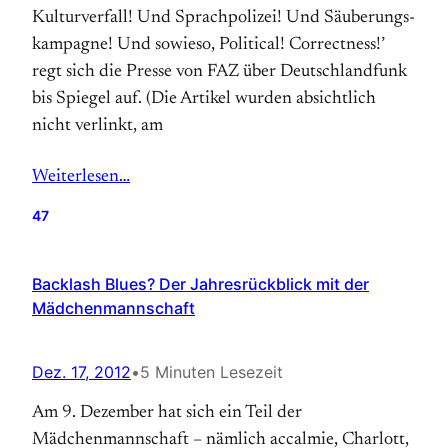
Kultur­verfall! Und Sprach­polizei! Und Säu­berungs­
kam­pagne! Und sowieso, Political! Correct­ness!’
regt sich die Presse von FAZ über Deutsch­land­funk
bis Spiegel auf. (Die Artikel wurden ab­sicht­lich
nicht ver­linkt, am
Weiterlesen…
47
Backlash Blues? Der Jahresrückblick mit der
Mädchenmannschaft
Dez. 17, 2012
•
5 Minuten Lesezeit
Am 9. Dezember hat sich ein Teil der
Mädchenmannschaft – nämlich accalmie, Charlott,