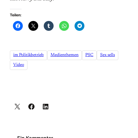
Teilen:
im Politikbetrieb
Medienthemen
PSC
Sex sells
Video
Ein Kommentar