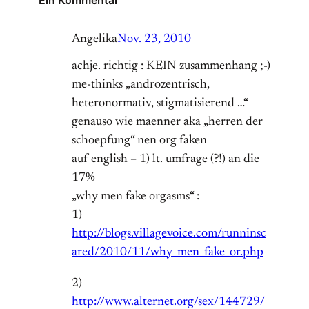
Angelika
Nov. 23, 2010
achje. richtig : KEIN zusammenhang ;-)
me-thinks „androzentrisch,
heteronormativ, stigmatisierend …“
genauso wie maenner aka „herren der
schoepfung“ nen org faken
auf english – 1) lt. umfrage (?!) an die
17%
„why men fake orgasms“ :
1)
http://blogs.villagevoice.com/runninsc
ared/2010/11/why_men_fake_or.php
2)
http://www.alternet.org/sex/144729/