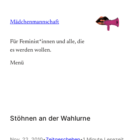
Zum
Inhalt
Mädchenmannschaft
springen
Für Feminist*innen und alle, die
es werden wollen.
Menü
Stöhnen an der Wahlurne
Nov. 22, 2010
•
Zeitgeschehen
•
1 Minute Lesezeit