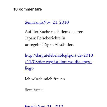
18 Kommentare
Semiramis
Nov. 21, 2010
Auf der Suche nach dem queeren
Japan: Reiseberichte in
unregelmäßigen Abständen.
http://dasguteleben.blogsport.de/2010
/11/08/der-weg-ist-dort-wo-die-angst-
liegt/
Ich würde mich freuen.
Semiramis