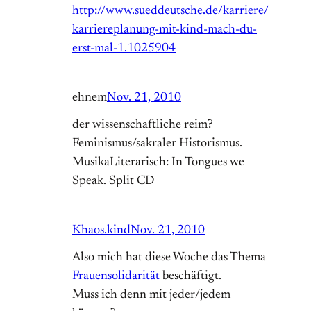
http://www.sueddeutsche.de/karriere/
karriereplanung-mit-kind-mach-du-
erst-mal-1.1025904
ehnem
Nov. 21, 2010
der wissenschaftliche reim?
Feminismus/sakraler Historismus.
MusikaLiterarisch: In Tongues we
Speak. Split CD
Khaos.kind
Nov. 21, 2010
Also mich hat diese Woche das Thema
Frauensolidarität
beschäftigt.
Muss ich denn mit jeder/jedem