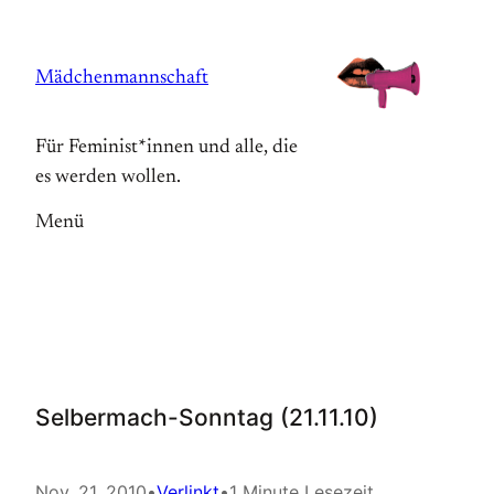
Zum
Inhalt
Mädchenmannschaft
springen
Für Feminist*innen und alle, die
es werden wollen.
Menü
Selbermach-Sonntag (21.11.10)
Nov. 21, 2010
•
Verlinkt
•
1 Minute Lesezeit