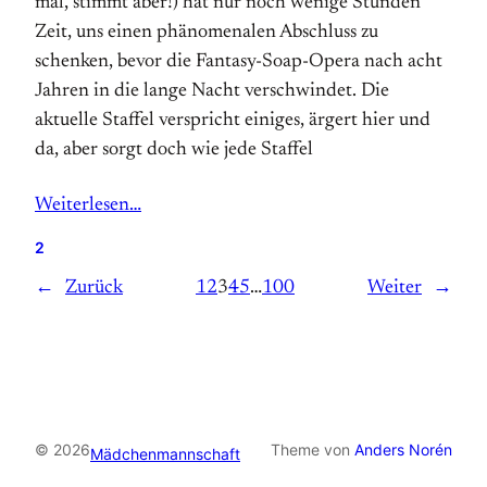
mal, stimmt aber!) hat nur noch wenige Stunden
Zeit, uns einen phänomenalen Abschluss zu
schenken, bevor die Fantasy-Soap-Opera nach acht
Jahren in die lange Nacht verschwindet. Die
aktuelle Staffel verspricht einiges, ärgert hier und
da, aber sorgt doch wie jede Staffel
Weiterlesen…
2
←
Zurück
1
2
3
4
5
…
100
Weiter
→
© 2026
Theme von
Anders Norén
Mädchenmannschaft