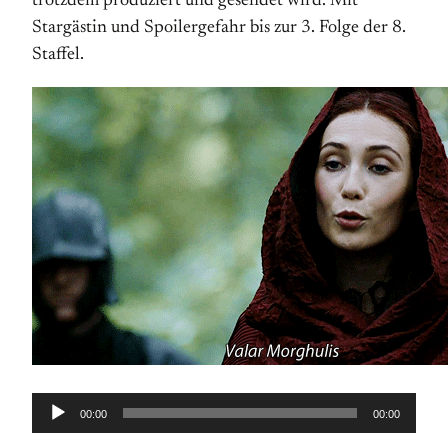
trotzdem produziert und gesendet wird. Mit
Stargästin und Spoilergefahr bis zur 3. Folge der 8.
Staffel.
Audio-
00:00
00:00
Player