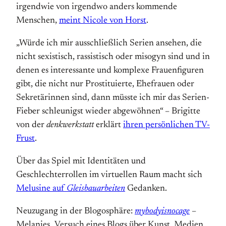
irgendwie von irgendwo anders kommende
Menschen,
meint Nicole von Horst
.
„Würde ich mir ausschließlich Serien ansehen, die
nicht sexistisch, rassistisch oder misogyn sind und in
denen es interessante und komplexe Frauenfiguren
gibt, die nicht nur Prostituierte, Ehefrauen oder
Sekretärinnen sind, dann müsste ich mir das Serien-
Fieber schleunigst wieder abgewöhnen“ – Brigitte
von der
denkwerkstatt
erklärt
ihren persönlichen TV-
Frust
.
Über das Spiel mit Identitäten und
Geschlechterrollen im virtuellen Raum macht sich
Melusine auf
Gleisbauarbeiten
Gedanken.
Neuzugang in der Blogosphäre:
mybodyisnocage
–
Melanies „Versuch eines Blogs über Kunst, Medien,