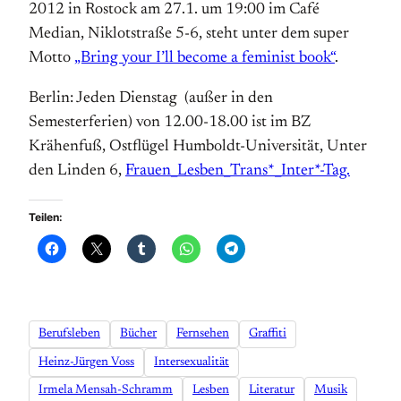
2012 in Rostock am 27.1. um 19:00 im Café
Median, Niklotstraße 5-6, steht unter dem super
Motto
„Bring your I’ll become a feminist book“
.
Berlin: Jeden Dienstag (außer in den
Semesterferien) von 12.00-18.00 ist im BZ
Krähenfuß, Ostflügel Humboldt-Universität, Unter
den Linden 6,
Frauen_Lesben_Trans*_Inter*-Tag.
Teilen:
Berufsleben
Bücher
Fernsehen
Graffiti
Heinz-Jürgen Voss
Intersexualität
Irmela Mensah-Schramm
Lesben
Literatur
Musik