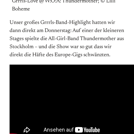
Grrrls-Love @ W:O:A: Thundermother; © Lilli
Boheme
Unser großes Grrrls-Band-Highlight hatten wir
dann direkt am Donnerstag: Auf einer der kleineren
Stages spielte die All-Girl-Band Thundermother aus
Stockholm – und die Show war so gut dass wir
direkt die Häfte des Europe-Gigs schwänzten.