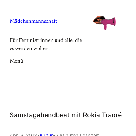
Zum
Inhalt
Mädchenmannschaft
springen
Für Feminist*innen und alle, die
es werden wollen.
Menü
Samstagabendbeat mit Rokia Traoré
Apr. 6, 2013
•
Kultur
•
2 Minuten Lesezeit