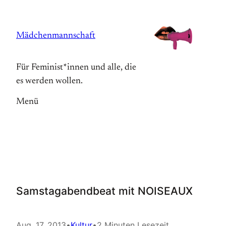
Zum
Inhalt
Mädchenmannschaft
springen
Für Feminist*innen und alle, die
es werden wollen.
Menü
Samstagabendbeat mit NOISEAUX
Aug. 17, 2013
•
Kultur
•
2 Minuten Lesezeit