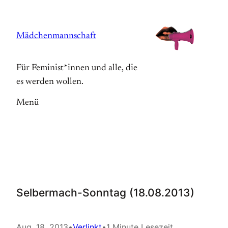
Zum
Inhalt
Mädchenmannschaft
springen
Für Feminist*innen und alle, die
es werden wollen.
Menü
Selbermach-Sonntag (18.08.2013)
Aug. 18, 2013
•
Verlinkt
•
1 Minute Lesezeit