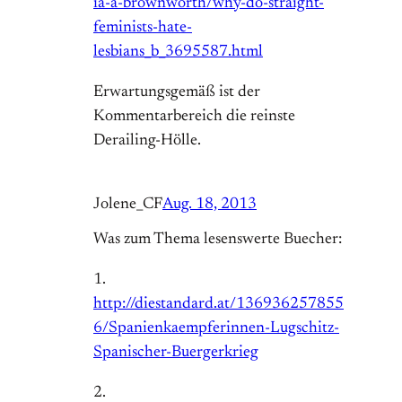
ia-a-brownworth/why-do-straight-
feminists-hate-
lesbians_b_3695587.html
Erwartungsgemäß ist der
Kommentarbereich die reinste
Derailing-Hölle.
Jolene_CF
Aug. 18, 2013
Was zum Thema lesenswerte Buecher:
1.
http://diestandard.at/136936257855
6/Spanienkaempferinnen-Lugschitz-
Spanischer-Buergerkrieg
2.