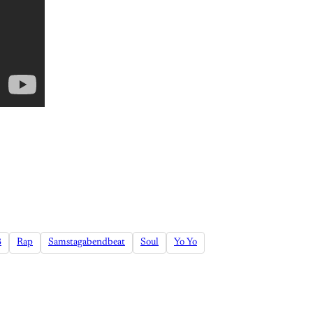
B
Rap
Samstagabendbeat
Soul
Yo Yo