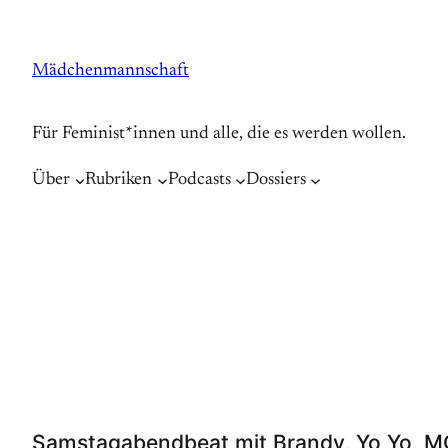
Zum
Inhalt
Mädchenmannschaft
springen
Für Feminist*innen und alle, die es werden wollen.
Über
Rubriken
Podcasts
Dossiers
Samstagabendbeat mit Brandy, Yo Yo, MC