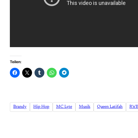
Teilen:
Brandy
Hip Hop
MC Lyte
Musik
Queen Latifah
R’n’