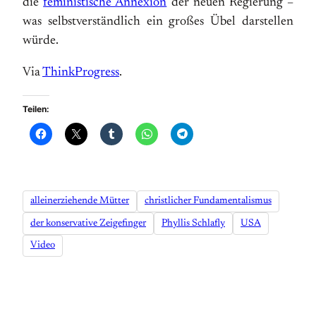
die
feministische Annexion
der neuen Regierung –
was selbstverständlich ein großes Übel darstellen
würde.
Via
ThinkProgress
.
Teilen:
alleinerziehende Mütter
christlicher Fundamentalismus
der konservative Zeigefinger
Phyllis Schlafly
USA
Video