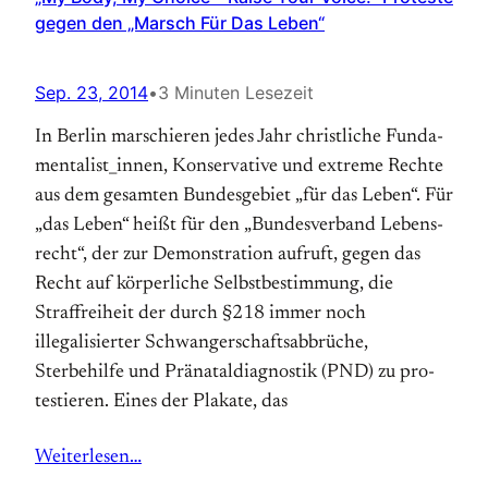
gegen den „Marsch Für Das Leben“
Sep. 23, 2014
•
3 Minuten Lesezeit
In Berlin marschieren jedes Jahr christ­li­che Fun­da­
men­ta­list_innen, Konservative und ex­tre­me Rech­te
aus dem ge­sam­ten Bun­des­ge­biet „für das Leben“. Für
„das Leben“ heißt für den „Bun­des­ver­band Le­bens­
recht“, der zur De­mon­stra­tion auf­ruft, ge­gen das
Recht auf kör­per­liche Selbstbestimmung, die
Straffreiheit der durch §218 immer noch
illegalisierter Schwangerschaftsabbrüche,
Sterbehilfe und Prä­natal­diag­no­stik (PND) zu pro­
testieren. Ei­nes der Pla­ka­te, das
Weiterlesen…