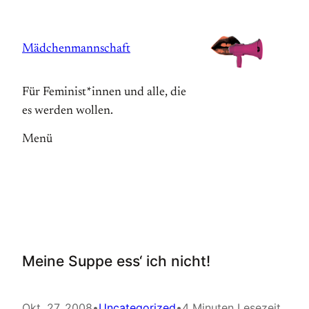
Zum
Inhalt
Mädchenmannschaft
springen
Für Feminist*innen und alle, die
es werden wollen.
Menü
Meine Suppe ess‘ ich nicht!
Okt. 27, 2008
•
Uncategorized
•
4 Minuten Lesezeit