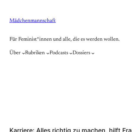
Zum
Inhalt
Mädchenmannschaft
springen
Für Feminist*innen und alle, die es werden wollen.
Über
Rubriken
Podcasts
Dossiers
Karriere: Alles richtig zu machen, hilft Fr