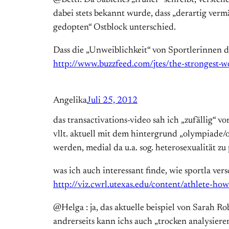
@Betti: Da Sabienes „früher“ schreibt, versteh
dabei stets bekannt wurde, dass „derartig verm
gedopten“ Ostblock unterschied.
Dass die „Unweiblichkeit“ von Sportlerinnen d
http://www.buzzfeed.com/jtes/the-strongest-w
Angelika
Juli 25, 2012
das transactivations-video sah ich „zufällig“ v
vllt. aktuell mit dem hintergrund „olympiade/o
werden, medial da u.a. sog. heterosexualität zu
was ich auch interessant finde, wie sportla vers
http://viz.cwrl.utexas.edu/content/athlete-ho
@Helga : ja, das aktuelle beispiel von Sarah
andrerseits kann ichs auch „trocken analysiere