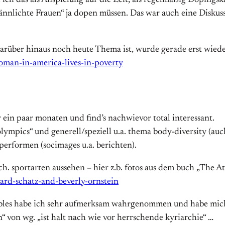
e ich das als Anspielung auf die Zeit, als regelmäßig Doping
ännlichte Frauen“ ja dopen müssen. Das war auch eine Diskuss
arüber hinaus noch heute Thema ist, wurde gerade erst wiede
oman-in-america-lives-in-poverty
or ein paar monaten und find’s nachwievor total interessant.
lympics“ und generell/speziell u.a. thema body-diversity (auc
 performen (socimages u.a. berichten).
ch. sportarten aussehen – hier z.b. fotos aus dem buch „The At
ward-schatz-and-beverly-ornstein
 Robles habe ich sehr aufmerksam wahrgenommen und habe mic
n“ von wg. „ist halt nach wie vor herrschende kyriarchie“ …