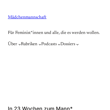
Zum
Inhalt
Mädchenmannschaft
springen
Für Feminist*innen und alle, die es werden wollen.
Über
Rubriken
Podcasts
Dossiers
In 23 Wochen zum Mann*