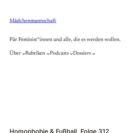
Zum
Inhalt
Mädchenmannschaft
springen
Für Feminist*innen und alle, die es werden wollen.
Über
Rubriken
Podcasts
Dossiers
Homophobie & Fußball, Folge 312