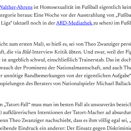
Walther-Ahrens
ist Homosexualität im Fußball eigentlich kein 
ategorie heraus: Eine Woche vor der Ausstrahlung von „Fußbal
Liga“ (aktuell noch in der
ARD-Mediathek
zu sehen) im Fußb
nicht zum ersten Mal), so hieß es, sei von Theo Zwanziger p
t, die via
Bild
-Interview Kritik übten. Und zwar, weil der F
st angeblich schwul, einschließlich Trainerstab. Das ist doch 
sbrauch der Prominenz der Nationalmannschaft, und auch The
oder unnötige Randbemerkungen von der eigentlichen Aufgabe
pielungen des Beraters von Nationalspieler Michael Ballack,
Tatort-Fall“ muss man im besten Fall als unsouverän bezeich
ten) aufklärerischen Intentionen der Tatort-Macher ad absurd
n Theo Zwanziger nachschiebt, dass es ihm völlig egal sei, 
 bleibende Eindruck ein anderer: Der Einsatz gegen Diskrimin