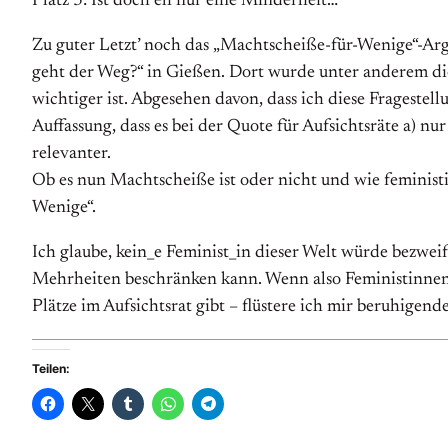
Platz 3: Ist doch eh nur eine Minderheit…
Zu guter Letzt’ noch das „Machtscheiße-für-Wenige“-Arg
geht der Weg?“ in Gießen. Dort wurde unter anderem die
wichtiger ist. Abgesehen davon, dass ich diese Fragestel
Auffassung, dass es bei der Quote für Aufsichtsräte a)
relevanter.
Ob es nun Machtscheiße ist oder nicht und wie feminist
Wenige“.
Ich glaube, kein_e Feminist_in dieser Welt würde bezweif
Mehrheiten beschränken kann. Wenn also Feministinnen g
Plätze im Aufsichtsrat gibt – flüstere ich mir beruhigend
Teilen: