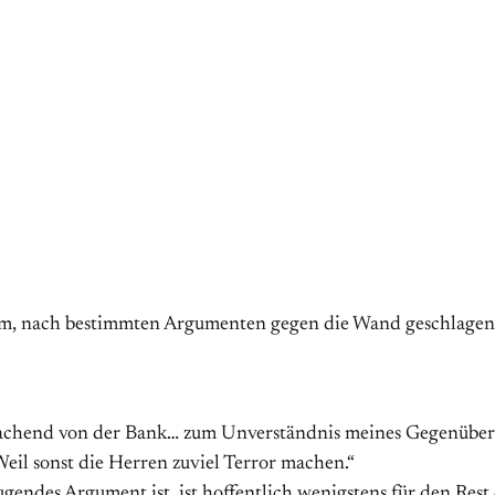
um, nach bestimmten Argumenten gegen die Wand geschlagen zu
achend von der Bank… zum Unverständnis meines Gegenübers, d
il sonst die Herren zuviel Terror machen.“
ugendes Argument ist, ist hoffentlich wenigstens für den Rest