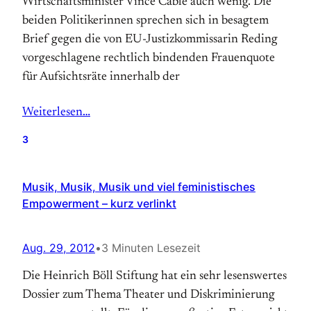
Wirt­schafts­minister Vince Cable auch wenig. Die
beiden Politiker­innen sprechen sich in be­sagtem
Brief gegen die von EU-Justizkommissarin Reding
vor­ge­schlagene recht­lich bindenden Frauen­quote
für Aufsichts­räte innerhalb der
Weiterlesen…
3
Musik, Musik, Musik und viel feministisches
Empowerment – kurz verlinkt
Aug. 29, 2012
•
3 Minuten Lesezeit
Die Heinrich Böll Stiftung hat ein sehr lesenswertes
Dossier zum Thema Theater und Diskriminierung