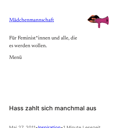
Zum
Inhalt
Mädchenmannschaft
springen
Für Feminist*innen und alle, die
es werden wollen.
Menü
Hass zahlt sich manchmal aus
Mai 27, 2011
•
Inspiration
•
1 Minute Lesezeit