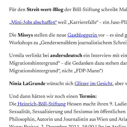
Für den
Streit-wert-Blog
der Böll-Stiftung schreibt Mal
„Mini-Jobs abschaffen“
weil „Karrierefalle“ – ein Juso-P
Die
Missys
stellen die neue
Gastbloggerin
vor – es sind
Workshops zu „Gendersensiblem journalistischem Schre
Urmila verlinkt bei
andersdeutsch
ein Interview mit e
Migrationshintergrund“ – die Gedanken dazu stehen dan
Migrationshintergrund“, nicht „FDP-Mann“)
Ninia LaGrande
wünscht sich
Glitzer im Gesicht
, aber
Und dann hätten wir noch einen
Termin:
Die
Heinrich-Böll-Stiftung
Hessen macht ihren 9. La
Sexualität, Sexualisierung und Sexismus im öffentliche
Philosophin, Autorin und Journalistin aus Wien und Aria