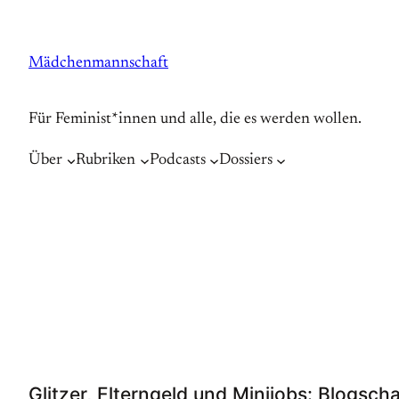
Zum
Inhalt
Mädchenmannschaft
springen
Für Feminist*innen und alle, die es werden wollen.
Über
Rubriken
Podcasts
Dossiers
Glitzer, Elterngeld und Minijobs: Blogs