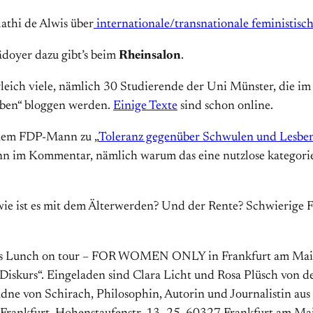
athi de Alwis über
internationale/transnationale feministisc
lädoyer dazu gibt’s beim
Rheinsalon
.
 gleich viele, nämlich 30 Studierende der Uni Münster, die i
iben“ bloggen werden.
Einige Texte
sind schon online.
inem FDP-Mann zu „
Toleranz gegenüber Schwulen und Lesbe
n im Kommentar, nämlich warum das eine nutzlose kategorie 
 wie ist es mit dem Älterwerden? Und der Rente? Schwierige 
dies Lunch on tour – FOR WOMEN ONLY in Frankfurt am 
n Diskurs“. Eingeladen sind Clara Licht und Rosa Plüsch von 
dne von Schirach, Philosophin, Autorin und Journalistin aus 