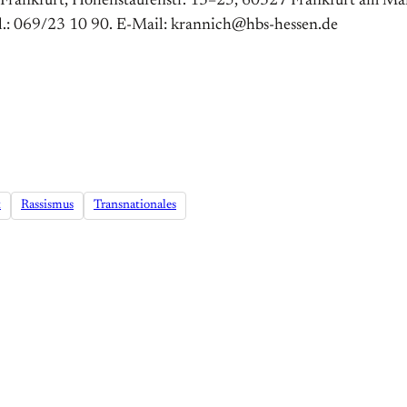
 Frankfurt, Hohenstaufenstr. 13–25, 60327 Frankfurt am Mai
el.: 069/23 10 90. E-Mail: krannich@hbs-hessen.de
t
Rassismus
Transnationales