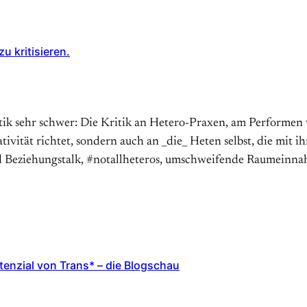
u kritisieren.
itik sehr schwer: Die Kritik an Hetero-Praxen, am Performen v
ivität richtet, sondern auch an _die_ Heten selbst, die mit 
nd Beziehungstalk, #notallheteros, umschweifende Raumeinn
enzial von Trans* – die Blogschau