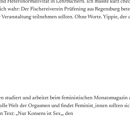
 und Heteronormativität in Lehrbüchern. Ich musste kurz chec
lich wahr: Der Fischerei­verein Prüfening aus Regensburg betei
 Ver­anstaltung teil­nehmen sollten. Ohne Worte. Yippie, der d
 studiert und arbeitet beim feministischen Monatsmagazin an
volle Welt der Orgasmen und findet Feminist_innen sollten 
en Text: „Nur Konsens ist Sex„, den