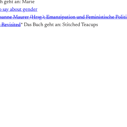
h geht an: Marie
o say about gender
anne Maurer (Hrsg.): Emanzipation und Feministische Polit
 Revisited
* Das Buch geht an: Stitched Teacups