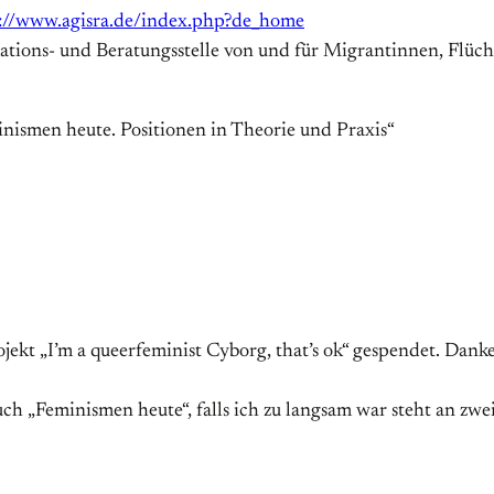
://www.agisra.de/index.php?de_home
mations- und Beratungsstelle von und für Migrantinnen, Flüch
minismen heute. Positionen in Theorie und Praxis“
ojekt „I’m a queerfeminist Cyborg, that’s ok“ gespendet. Dank
h „Feminismen heute“, falls ich zu langsam war steht an zwe