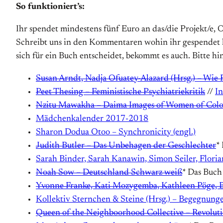
So funktioniert’s:
Ihr spendet mindestens fünf Euro an das/die Projekt/e,
Schreibt uns in den Kommentaren wohin ihr gespendet habt
sich für ein Buch entscheidet, bekommt es auch. Bitte hi
Susan Arndt, Nadja Ofuatey-Alazard (Hrsg.) – Wie 
Peet Thesing – Feministische Psychiatriekritik
//
In
Nzitu Mawakha – Daima Images of Women of Colo
Mädchenkalender 2017-2018
Sharon Dodua Otoo – Synchronicity (engl.)
Judith Butler – Das Unbehagen der Geschlechter
*
Sarah Binder, Sarah Kanawin, Simon Seiler, Florian
Noah Sow – Deutschland Schwarz weiß
* Das Buch
Yvonne Franke, Kati Mozygemba, Kathleen Pöge, Be
Kollektiv Sternchen & Steine (Hrsg.) – Begegnunge
Queen of the Neighboorhood Collective – Revolut