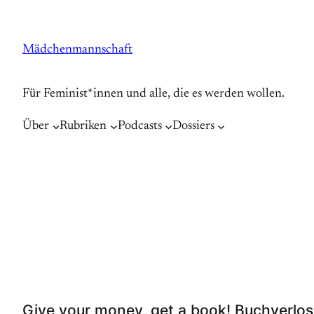
Zum
Inhalt
Mädchenmannschaft
springen
Für Feminist*innen und alle, die es werden wollen.
Über
Rubriken
Podcasts
Dossiers
Give your money, get a book! Buchverl