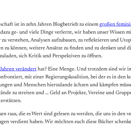
haft ist in zehn Jahren Blogbetrieb zu einem
großen femini
n dazu ge- und viele Dinge verlernt, wir haben unser Wissen m
sser zu verstehen, Analysen aufzubauen, zu reflektieren und Ut
u können, weitere Ansätze zu finden und zu denken und die g
nzuladen, sich Kritik und Perspektiven zu öffnen.
 Jahren verändert
hat? Eine Menge. Und trotzdem sind wir im 
onfrontiert, mit einer Regierungskoalition, bei der es in de
ungen und Menschen hierzulande ächzen und kämpfen müssen. 
stände zu streiten und … Geld an Projekte, Vereine und Grupp
erstützen.
n raus, die es Wert sind gelesen zu werden, die uns in den v
ugen verdient haben. Wir möchten euch diese Bücher schenke