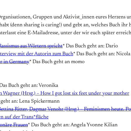
 Organisationen, Gruppen und Aktivist_innen eures Herzens 
 (denn sharing is caring!) und gebt an, welches Buch ihr hab
nterlasst eine E-Mailadresse, unter der wir euch später errei
Rassismus aus Wörtern spricht
* Das Buch geht an: Dario
terview mit der Autorin zum Buch
* Das Buch geht an: Nicola
r in Germany
* Das Buch geht an momo
 Das Buch geht an: Veronika
 Wagner (Hrsg.) – How I got lost six feet under your mother
 geht an: Lena Spickermann
ttina Ritter, Dagmar Venohr (Hrsg.) – Feminismen heute. Pos
n auf der Trans*fläche
ionäre Frauen
* Das Buch geht an: Angela Yvonne Kilian