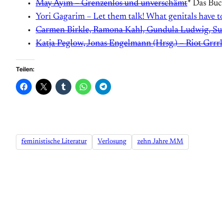
May Ayim – Grenzenlos und unverschämt
* Das Buc
Yori Gagarim – Let them talk! What genitals have t
Carmen Birkle, Ramona Kahl, Gundula Ludwig, Sus
Katja Peglow, Jonas Engelmann (Hrsg.) – Riot Grrrl
Teilen:
feministische Literatur
Verlosung
zehn Jahre MM