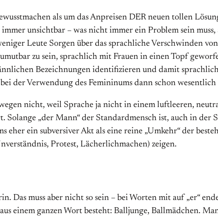
Bewusstmachen als um das Anpreisen DER neuen tollen Lösun
immer unsichtbar – was nicht immer ein Problem sein muss, 
weniger Leute Sorgen über das sprachliche Verschwinden von
umutbar zu sein, sprachlich mit Frauen in einen Topf geworf
t männlichen Bezeichnungen identifizieren und damit sprachli
s bei der Verwendung des Femininums dann schon wesentlich
egen nicht, weil Sprache ja nicht in einem luftleeren, neut
rt. Solange „der Mann“ der Standardmensch ist, auch in der 
s eher ein subversiver Akt als eine reine „Umkehr“ der besteh
(Unverständnis, Protest, Lächerlichmachen) zeigen.
rin. Das muss aber nicht so sein – bei Worten mit auf „er“ e
us einem ganzen Wort besteht: Balljunge, Ballmädchen. Manc