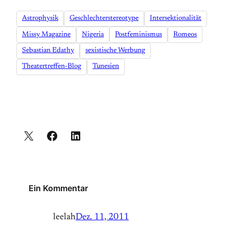
Astrophysik
Geschlechterstereotype
Intersektionalität
Missy Magazine
Nigeria
Postfeminismus
Romeos
Sebastian Edathy
sexistische Werbung
Theatertreffen-Blog
Tunesien
Ein Kommentar
leelah
Dez. 11, 2011