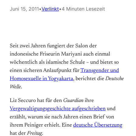
Juni 15, 2011
•
Verlinkt
•
4 Minuten Lesezeit
Seit zwei Jahren fungiert der Salon der
indonesische Friseurin Mariyani auch einmal
wöchentlich als islamische Schule – und bietet so
einen sicheren Anlaufpunkt für
Transgender und
Homosexuelle in Yogyakarta
, berichtet die
Deutsche
Welle
.
Liz Seccuro hat für den
Guardian
ihre
Vergewaltigungsgeschichte aufgeschrieben
und
erzählt, warum sie nach Jahren einen Brief von
ihrem Peiniger erhielt. Eine
deutsche Übersetzung
hat der
Freitag
.