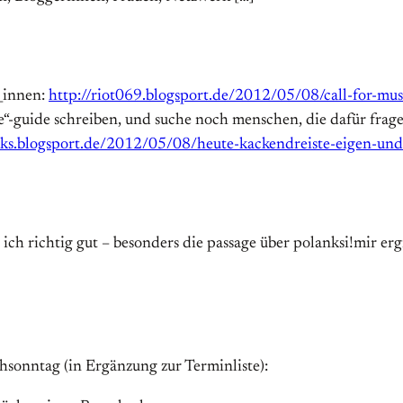
r_innen:
http://riot069.blogsport.de/2012/05/08/call-for-mus
te“-guide schreiben, und suche noch menschen, die dafür frag
cks.blogsport.de/2012/05/08/heute-kackendreiste-eigen-u
h richtig gut – besonders die passage über polanksi!mir erg
sonntag (in Ergänzung zur Terminliste):