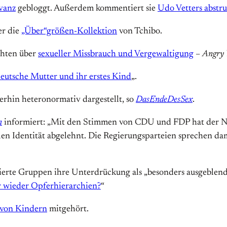
vanz
gebloggt. Außerdem kommentiert sie
Udo Vetters abstru
er die
„Über“größen-Kollektion
von Tchibo.
chten über
sexueller Missbrauch und Vergewaltigung
–
Angry
deutsche Mutter und ihr erstes Kind
„.
rhin heteronormativ dargestellt, so
DasEndeDesSex
.
n
informiert: „Mit den Stimmen von CDU und FDP hat der Ni
len Identität abgelehnt. Die Regierungsparteien sprechen d
ierte Gruppen ihre Unterdrückung als „besonders ausgeblend
 wieder Opferhierarchien?
“
 von Kindern
mitgehört.