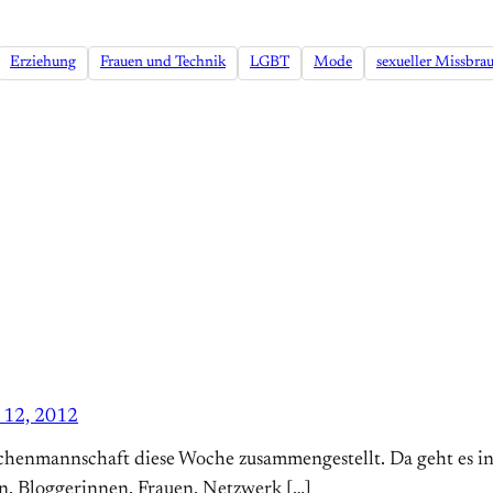
Erziehung
Frauen und Technik
LGBT
Mode
sexueller Missbra
 12, 2012
henmannschaft diese Woche zusammengestellt. Da geht es in d
in, Bloggerinnen, Frauen, Netzwerk […]