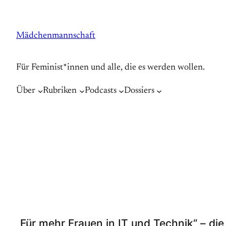
Zum
Inhalt
Mädchenmannschaft
springen
Für Feminist*innen und alle, die es werden wollen.
Über
Rubriken
Podcasts
Dossiers
„Für mehr Frauen in IT und Technik“ – di