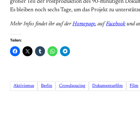
großer Teil der Postproduktion des 90-minütigen Dokumen
Es bleiben noch sechs Tage, um das Projekt zu unterstütz
Mehr Infos findet ihr auf der
Homepage
, auf
Facebook
und a
Teilen:
Aktivismus
Berlin
Crowdsoucing
Dokumentarfilm
Film