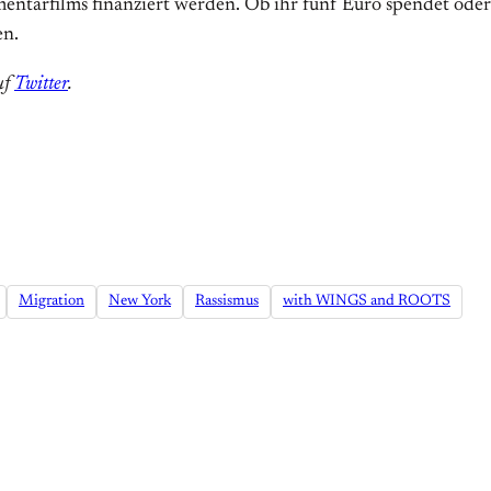
tarfilms finanziert werden. Ob ihr fünf Euro spendet oder m
en.
uf
Twitter
.
Migration
New York
Rassismus
with WINGS and ROOTS