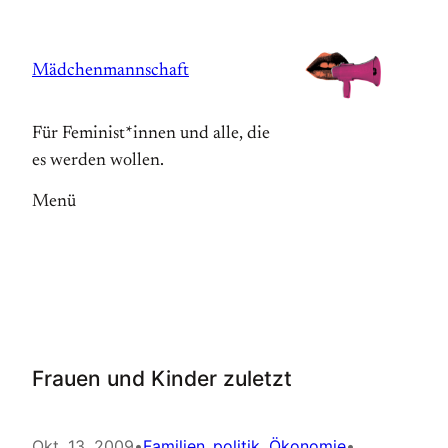
Zum
Inhalt
Mädchenmannschaft
springen
Für Feminist*innen und alle, die
es werden wollen.
Menü
Frauen und Kinder zuletzt
Okt. 13, 2009
•
Familien_politik
, 
Ökonomie
•