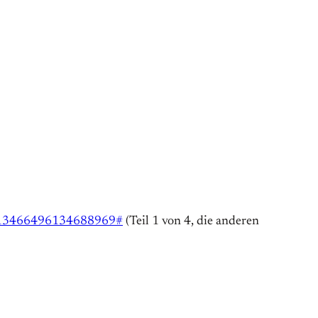
=8713466496134688969#
(Teil 1 von 4, die anderen