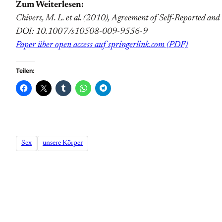
Zum Weiterlesen:
Chivers, M. L. et al. (2010), Agreement of Self-Reported an
DOI: 10.1007/s10508-009-9556-9
Paper über open access auf springerlink.com (PDF)
Teilen:
Sex
unsere Körper