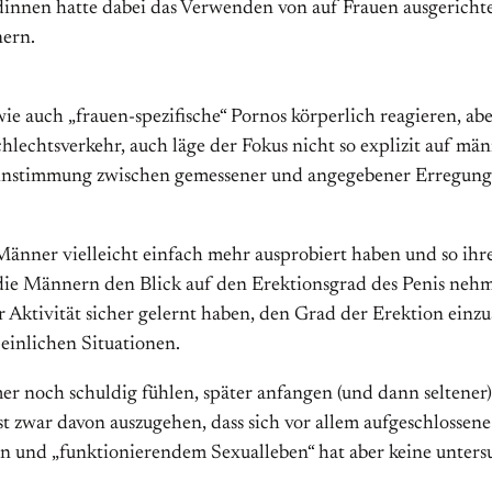
ndinnen hatte dabei das Verwenden von auf Frauen ausgerich
nern.
ie auch „frauen-spezifische“ Pornos körperlich reagieren, abe
chlechtsverkehr, auch läge der Fokus nicht so explizit auf m
nstimmung zwischen gemessener und angegebener Erregung b
Männer vielleicht einfach mehr ausprobiert haben und so ihre 
, die Männern den Blick auf den Erektionsgrad des Penis nehm
 Aktivität sicher gelernt haben, den Grad der Erektion einz
einlichen Situationen.
 noch schuldig fühlen, später anfangen (und dann seltener) m
ist zwar davon auszugehen, dass sich vor allem aufgeschlosse
gen und „funktionierendem Sexualleben“ hat aber keine unters