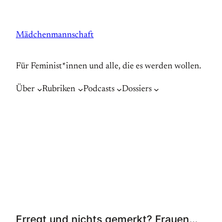
Zum
Inhalt
Mädchenmannschaft
springen
Für Feminist*innen und alle, die es werden wollen.
Über
Rubriken
Podcasts
Dossiers
Erregt und nichts gemerkt? Frauen…