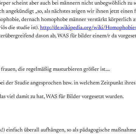
örper scheint aber auch bei männern nicht unbegwöhlich zu se
 angekündigt „so, als nächstes zeigen wir ihnen jetzt einen
mophobie, dernach homophobe männer verstärkt körperlich au
ös die studie ist).
http://de.wikipedia.org/wiki/Homophobi
terübergreifend davon ab, WAS für bilder einem/r da vorgese
 frauen, die regelmäßig masturbieren größer ist….
bei der Studie angesprochen bzw. in welchem Zeitpunkt ihres
 das viel damit zu hat, WAS für Bilder vorgesetzt wurden.
ink!) einfach überall aufhängen, so als pädagogische maßnahme