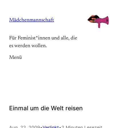
Zum
Inhalt
Mädchenmannschaft
springen
Für Feminist*innen und alle, die
es werden wollen.
Menü
Einmal um die Welt reisen
Aug. 22, 2009
•
Verlinkt
•
2 Minuten Lesezeit