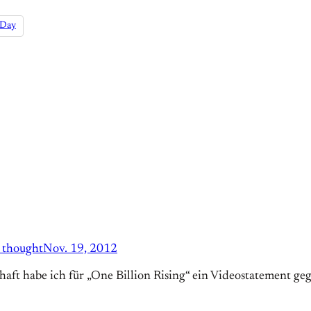
-Day
e thought
Nov. 19, 2012
t habe ich für „One Billion Rising“ ein Videostatement gege