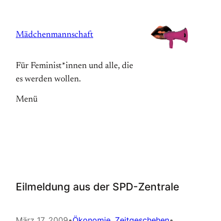
Zum
Inhalt
Mädchenmannschaft
springen
Für Feminist*innen und alle, die
es werden wollen.
Menü
Eilmeldung aus der SPD-Zentrale
März 17, 2009
•
Ökonomie
, 
Zeitgeschehen
•