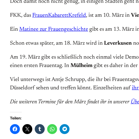
Doch damit noch nicht genug, in einigen Städten geht n
FKK, das
FrauenKabarettKrefeld
, ist am 10. März in
Vie
Ein
Matinee zur Frauengeschichte
gibt es am 13. März i
Schon etwas später, am 18. März wird in
Leverkusen
no
Am 19. März gibt es schließlich noch einmal viele Demo
einen ersten Frauentag. In
Mülheim
gibt es daher in de
Viel unterwegs ist Antje Schrupp, die ihr bei Frauent
Düsseldorf sehen und treffen könnt. Einzelheiten auf
ihr
Die weiteren Termine für den März findet ihr in unserer
Übe
Teilen: