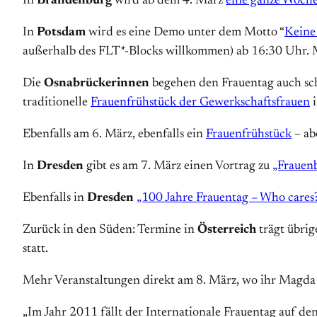
In
Brandenburg
wird ab dem 4. März
eine ganze Woch
In
Potsdam
wird es eine Demo unter dem Motto “
Keine 
außerhalb des FLT*-Blocks willkommen) ab 16:30 Uhr. 
Die
Osnabrückerinnen
begehen den Frauentag auch sch
traditionelle
Frauenfrühstück der Gewerkschaftsfrauen
i
Ebenfalls am 6. März, ebenfalls ein
Frauenfrühstück
– ab
In
Dresden
gibt es am 7. März einen Vortrag zu
„Frauen
Ebenfalls in
Dresden
„100 Jahre Frauentag – Who cares
Zurück in den Süden: Termine in
Österreich
trägt übrig
statt.
Mehr Veranstaltungen direkt am 8. März, wo ihr Magda
„Im Jahr 2011 fällt der Internationale Frauentag auf den