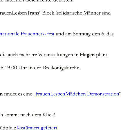
e aktuellen Geschlechterdebatten.
FrauenLesbenTrans* Block (solidarische Männer sind
nationale Frauennetz-Fest
und am Sonntag den 6. das
 die auch mehrere Veranstaltungen in
Hagen
plant.
Ab 19.00 Uhr in der Dreikönigskirche.
n
findet es eine „
FrauenLesbenMädchen Demonstration
“
och kommt nach dem Klick!
Südpfalz
kostümiert gefeiert
.