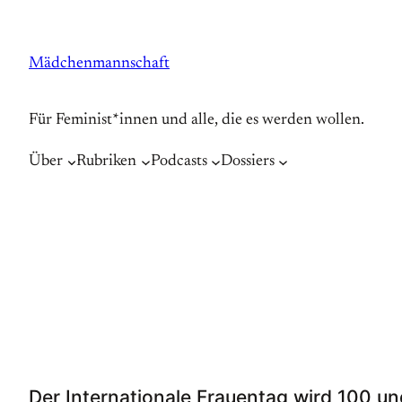
Zum
Inhalt
Mädchenmannschaft
springen
Für Feminist*innen und alle, die es werden wollen.
Über
Rubriken
Podcasts
Dossiers
Der Internationale Frauentag wird 100 und