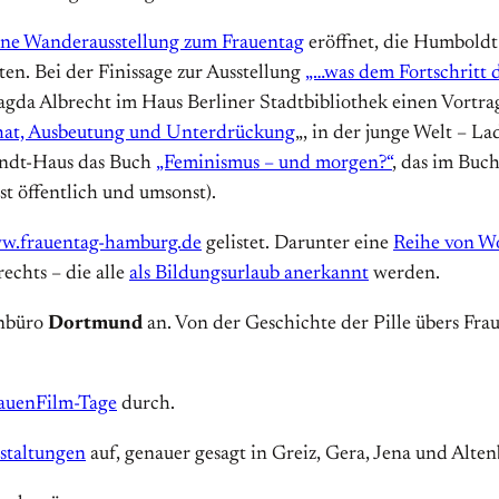
ne Wanderausstellung zum Frauentag
eröffnet, die Humboldt
en. Bei der Finissage zur Ausstellung
„…was dem Fortschritt 
da Albrecht im Haus Berliner Stadtbibliothek einen Vortrag
hat, Ausbeutung und Unterdrückung
„, in der junge Welt – La
andt-Haus das Buch
„Feminismus – und morgen?“
, das im Buc
t öffentlich und umsonst).
w.frauentag-hamburg.de
gelistet. Darunter eine
Reihe von W
echts – die alle
als Bildungsurlaub anerkannt
werden.
enbüro
Dortmund
an. Von der Geschichte der Pille übers Frau
auenFilm-Tage
durch.
nstaltungen
auf, genauer gesagt in Greiz, Gera, Jena und Alten