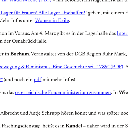
e zur Frauenwoche (PDF)
– mit besonderem Augenmerk auf di
Lager für Frauen! Alle Lager abschaffen!
” geben, mit einem 
Mehr Infos unter
Women in Exile
.
on im Voraus. Am 4. März gibt es in der Lagerhalle das
Inter
n der OsnabrückHalle.
er in
Bochum
. Veranstaltet von der DGB Region Ruhr Mark,
bewegung & Feminismus. Eine Geschichte seit 1789“ (PDF)
. 
?“
(und noch ein
pdf
mit mehr Infos)
ens das
österreichische Frauenministerium zusammen
. In
Wie
 Albrecht und Antje Schrupp hören könnt und was später n
 Faschingsdienstag“ heißt es in
Kandel
– daher wird in der 