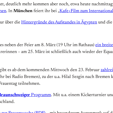
tatt, deutlich mehr kommen aber noch, etwa heute nachmitta
ünen
. In
München
feiert ihr bei „
Kafe+Film zum Internationa
our über die
Hintergründe des Aufstandes in Ägypten
und die 
t es neben der Feier am 8. März (19 Uhr im Rathaus)
ein brei
erinnen – am 25. März ist schließlich auch wieder der Equa
 gibt es ab dem kommenden Mittwoch den 23. Februar
zahlre
r bei Radio Bremen), zu der u.a. Hilal Sezgin nach Bremen
Frauentag teilnehmen.
Braunschweiger
Programm
. Mit u.a. einem Kickerturnier un
schland.