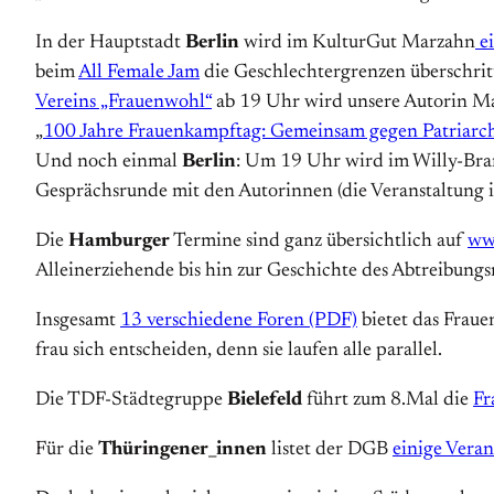
In der Hauptstadt
Berlin
wird im KulturGut Marzahn
ei
beim
All Female Jam
die Geschlechtergrenzen überschritt
Vereins „Frauenwohl“
ab 19 Uhr wird unsere Autorin Mag
„
100 Jahre Frauenkampftag: Gemeinsam gegen Patriarc
Und noch einmal
Berlin
: Um 19 Uhr wird im Willy-Br
Gesprächsrunde mit den Autorinnen (die Veranstaltung is
Die
Hamburger
Termine sind ganz übersichtlich auf
ww
Alleinerziehende bis hin zur Geschichte des Abtreibungsr
Insgesamt
13 verschiedene Foren (PDF)
bietet das Frau
frau sich entscheiden, denn sie laufen alle parallel.
Die TDF-Städtegruppe
Bielefeld
führt zum 8.Mal die
Fr
Für die
Thüringener_innen
listet der DGB
einige Vera