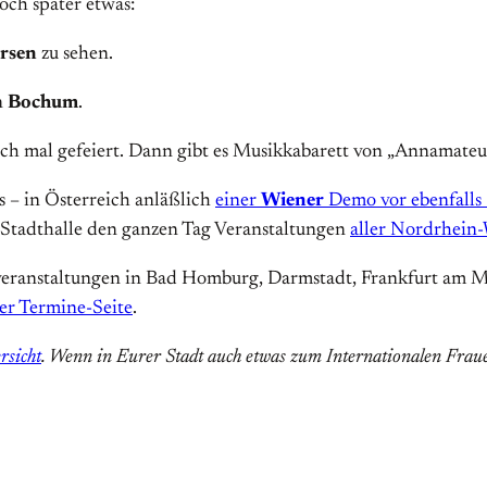
och später etwas:
rsen
zu sehen.
n
Bochum
.
ch mal gefeiert. Dann gibt es Musikkabarett von „Annamateu
s – in Österreich anläßlich
einer
Wiener
Demo vor ebenfalls
r Stadthalle den ganzen Tag Veranstaltungen
aller Nordrhein
agsveranstaltungen in Bad Homburg, Darmstadt, Frankfurt am
er Termine-Seite
.
rsicht
. Wenn in Eurer Stadt auch etwas zum Internationalen Fraue