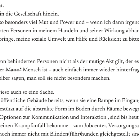
t.
in die Gesellschaft hinein.
o besonders viel Mut und Power und – wenn ich dann irgendw
en Personen in meinem Handeln und seiner Wirkung abhäng
bringe, meine soziale Umwelt um Hilfe und Rücksicht zu bitt
 behinderten Personen nicht als der mutige Akt gilt, der es 
ter
Mann*
Mensch ist – auch einfach immer wieder hinterfrag
elber sagen, man soll sie nicht besonders machen.
ieso auch so eine Sache.
le öffentliche Gebäude bereits, wenn sie eine Rampe im Einga
estützt auf die abstrakte Form im Boden durch Räume bewegen
Optionen zur Kommunikation und Interaktion , sind bis heute 
h einen Krampfanfall bekomme – zum Jobcenter, Versorgungsa
 noch immer nicht mit Blinden(führ)hunden gleichgestellt si