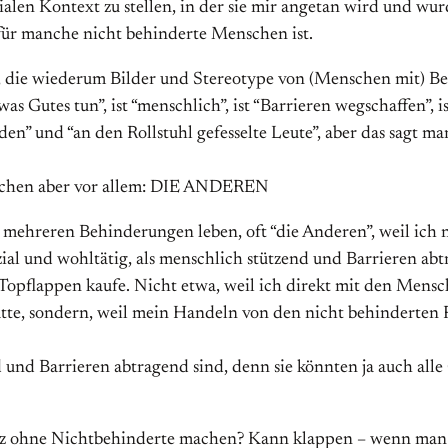
len Kontext zu stellen, in der sie mir angetan wird und wur
 für manche nicht behinderte Menschen ist.
ie wiederum Bilder und Stereotype von (Menschen mit) Beh
 Gutes tun”, ist “menschlich”, ist “Barrieren wegschaffen”, 
” und “an den Rollstuhl gefesselte Leute”, aber das sagt ma
chen aber vor allem: DIE ANDEREN
mehreren Behinderungen leben, oft “die Anderen”, weil ich n
ozial und wohltätig, als menschlich stützend und Barrieren a
opflappen kaufe. Nicht etwa, weil ich direkt mit den Mensc
 hätte, sondern, weil mein Handeln von den nicht behinderten
end und Barrieren abtragend sind, denn sie könnten ja auch al
anz ohne Nichtbehinderte machen? Kann klappen – wenn man