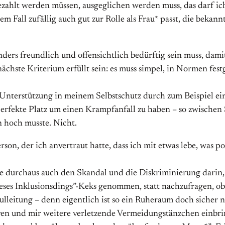
zahlt werden müssen, ausgeglichen werden muss, das darf ic
inem Fall zufällig auch gut zur Rolle als Frau* passt, die bek
sonders freundlich und offensichtlich bedürftig sein muss, da
ächste Kriterium erfüllt sein: es muss simpel, in Normen fe
h Unterstützung in meinem Selbstschutz durch zum Beispiel e
rfekte Platz um einen Krampfanfall zu haben – so zwischen
 hoch musste. Nicht.
son, der ich anvertraut hatte, dass ich mit etwas lebe, was p
e durchaus auch den Skandal und die Diskriminierung darin,
eses Inklusionsdings”-Keks genommen, statt nachzufragen, ob 
leitung – denn eigentlich ist so ein Ruheraum doch sicher ni
en und mir weitere verletzende Vermeidungstänzchen einbrin