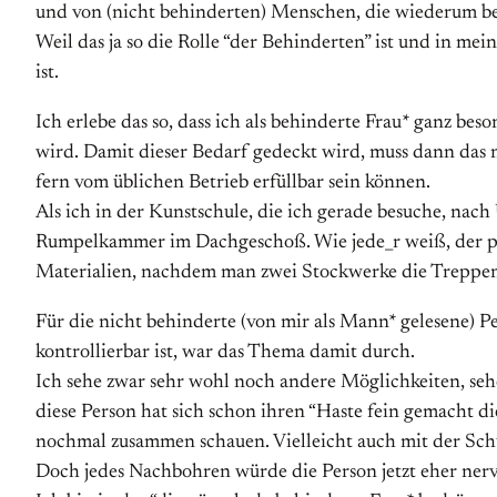
und von (nicht behinderten) Menschen, die wiederum be
Weil das ja so die Rolle “der Behinderten” ist und in me
ist.
Ich erlebe das so, dass ich als behinderte Frau* ganz be
wird. Damit dieser Bedarf gedeckt wird, muss dann das n
fern vom üblichen Betrieb erfüllbar sein können.
Als ich in der Kunstschule, die ich gerade besuche, nac
Rumpelkammer im Dachgeschoß. Wie jede_r weiß, der pe
Materialien, nachdem man zwei Stockwerke die Treppen
Für die nicht behinderte (von mir als Mann* gelesene) Per
kontrollierbar ist, war das Thema damit durch.
Ich sehe zwar sehr wohl noch andere Möglichkeiten, seh
diese Person hat sich schon ihren “Haste fein gemacht di
nochmal zusammen schauen. Vielleicht auch mit der Schul
Doch jedes Nachbohren würde die Person jetzt eher nerv