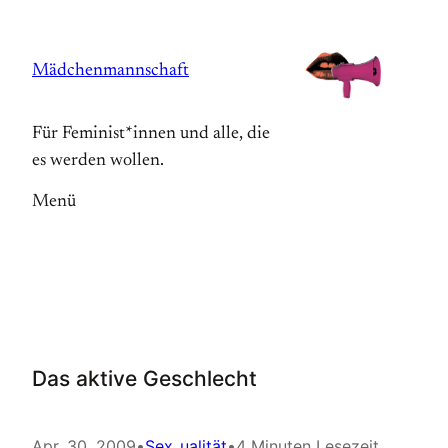
Zum
Inhalt
Mädchenmannschaft
springen
Für Feminist*innen und alle, die
es werden wollen.
Menü
Das aktive Geschlecht
Apr. 30, 2009
•
Sex_ualität
•
4 Minuten Lesezeit