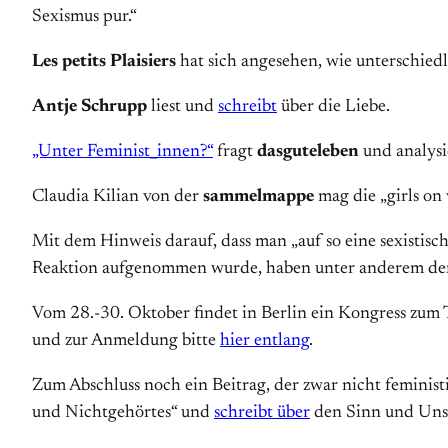
Sexismus pur.“
Les petits Plaisiers
hat sich angesehen, wie unterschied
Antje Schrupp
liest und
schreibt
über die Liebe.
„Unter Feminist_innen?“
fragt
dasguteleben
und analysi
Claudia Kilian von der
sammelmappe
mag die „girls on
Mit dem Hinweis darauf, dass man „auf so eine sexistis
Reaktion aufgenommen wurde, haben unter anderem d
Vom 28.-30. Oktober findet in Berlin ein Kongress zum T
und zur Anmeldung bitte
hier entlang
.
Zum Abschluss noch ein Beitrag, der zwar nicht feministi
und Nichtgehörtes“ und
schreibt über
den Sinn und Unsi