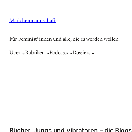
Zum
Inhalt
Mädchenmannschaft
springen
Für Feminist*innen und alle, die es werden wollen.
Über
Rubriken
Podcasts
Dossiers
Bücher, Jungs und Vibratoren – die Blog