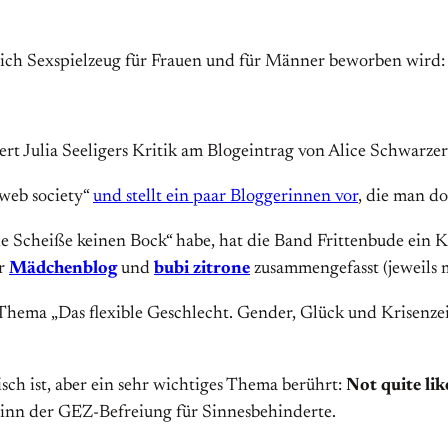
lich Sexspielzeug für Frauen und für Männer beworben wird
ert Julia Seeligers Kritik am Blogeintrag von Alice Schwar
 web society“
und stellt ein paar Bloggerinnen vor
, die man d
che Scheiße keinen Bock“ habe, hat die Band Frittenbude ein 
er
Mädchenblog
und
bubi zitrone
zusammengefasst (jeweils m
hema „Das flexible Geschlecht. Gender, Glück und Krisenzeit
sch ist, aber ein sehr wichtiges Thema berührt:
Not quite li
nn der GEZ-Befreiung für Sinnesbehinderte.