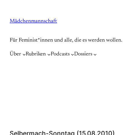
Zum
Inhalt
Mädchenmannschaft
springen
Für Feminist*innen und alle, die es werden wollen.
Über
Rubriken
Podcasts
Dossiers
Selbermach-Sonntag (15.08.2010)