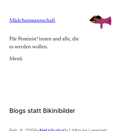
Zum
Inhalt
Mädchenmannschaft
springen
Für Feminist*innen und alle, die
es werden wollen.
Menü
Blogs statt Bikinibilder
Feb. 6, 2008
•
Netz(kultur)
•
1 Minute Lesezeit