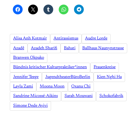
Alisa Anh Kotmair
Antirassismus
Audre Lorde
Azadê
Azadeh Sharifi
Bahati
Ballhaus Naunynstrasse
Branwen Okpako
Bündnis kritischer Kulturpraktiker*innen
Frauenkreise
Jennifer Teege
JugendtheaterBüroBerlin
Kien Nghi Ha
Layla Zami
Moona Moon
Oxana Chi
Sandrine Micossé-Aikins
Sarah Mouwani
Schokofabrik
Simone Dede Ayivi