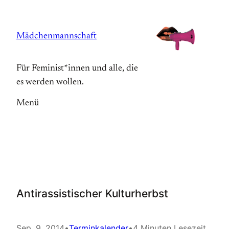
Zum
Inhalt
Mädchenmannschaft
springen
Für Feminist*innen und alle, die
es werden wollen.
Menü
Antirassistischer Kulturherbst
Sep. 9, 2014
•
Terminkalender
•
4 Minuten Lesezeit