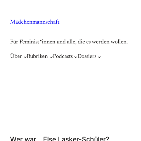
Zum
Inhalt
Mädchenmannschaft
springen
Für Feminist*innen und alle, die es werden wollen.
Über
Rubriken
Podcasts
Dossiers
Wer war… Else Lasker-Schüler?