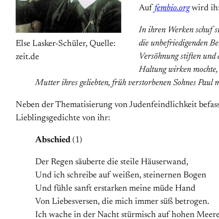
Auf
fembio.org
wird ih
In ihren Werken schuf si
die unbefriedigenden B
Else Lasker-Schüler, Quelle:
Versöhnung stiften und 
zeit.de
Haltung wirken mochte, 
Mutter ihres geliebten, früh verstorbenen Sohnes Paul 
Neben der Thematisierung von Judenfeindlichkeit befass
Lieblingsgedichte von ihr:
Abschied
(1)
Der Regen säuberte die steile Häuserwand,
Und ich schreibe auf weißen, steinernen Bogen
Und fühle sanft erstarken meine müde Hand
Von Liebesversen, die mich immer süß betrogen.
Ich wache in der Nacht stürmisch auf hohen Meer