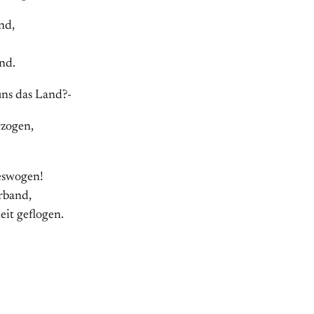
nd,
nd.
uns das Land?-
rzogen,
eswogen!
rband,
eit geflogen.