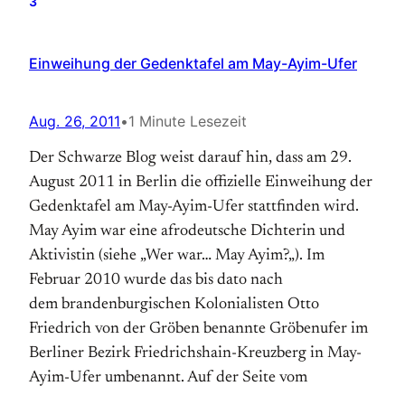
3
Einweihung der Gedenktafel am May-Ayim-Ufer
Aug. 26, 2011
•
1 Minute Lesezeit
Der Schwarze Blog weist da­rauf hin, dass am 29.
August 2011 in Ber­lin die offizielle Ein­weihung der
Gedenk­tafel am May-Ayim-Ufer stattfinden wird.
May Ayim war eine afro­deutsche Dichterin und
Aktivistin (siehe „Wer war… May Ayim?„). Im
Februar 2010 wurde das bis dato nach
dem branden­bur­gischen Kolonialisten Otto
Friedrich von der Gröben be­­nannte Gröbe­n­ufer im
Ber­liner Be­zirk Friedrichshain-Kreuzberg in May-
Ayim-Ufer umbenannt. Auf der Seite vom