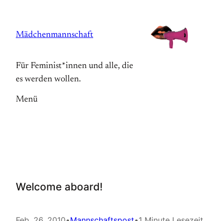
Zum
Inhalt
Mädchenmannschaft
springen
Für Feminist*innen und alle, die
es werden wollen.
Menü
Welcome aboard!
Feb. 26, 2010
•
Mannschaftspost
•
1 Minute Lesezeit