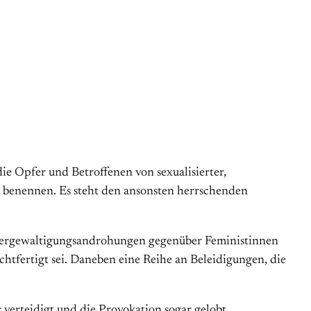
ie Opfer und Betroffenen von sexualisierter,
zu benennen. Es steht den ansonsten herrschenden
Vergewaltigungsandrohungen gegenüber Fe­mi­nis­tinnen
tfertigt sei. Daneben eine Reihe an Be­leidigungen, die
verteidigt und die Provokation sogar gelobt.