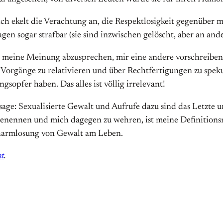
mich ekelt die Verachtung an, die Respektlosigkeit gegenübe
en sogar straf­bar (sie sind inzwischen gelöscht, aber an and
meine Meinung ab­zu­sprechen, mir eine andere vorschreiben 
Vorgänge zu relativieren und über Rechtfertigungen zu spek
gs­opfer haben. Das alles ist völlig irrelevant!
ge: Sexualisierte Gewalt und Aufrufe dazu sind das Letzte un
nennen und mich dagegen zu wehren, ist meine Definitionsma
harmlosung von Gewalt am Leben.
ht
.