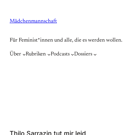
Zum
Inhalt
Mädchenmannschaft
springen
Für Feminist*innen und alle, die es werden wollen.
Über
Rubriken
Podcasts
Dossiers
Thilo Sarrazin tut mir leid