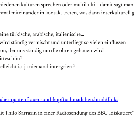
enen kulturen sprechen oder multikulti… damit sagt man ja au
nmal miteinander in kontakt treten, was dann interkulturell
eine türkische, arabische, italienische…
 wird ständig vermischt und unterliegt so vielen einflüssen
tion, der uns ständig um die ohren gehauen wird
bitteschön?
elleicht ist ja niemand intergriert?
/uber-quotenfrauen-und-kopftuchmadchen.html#links
t Thilo Sarrazin in einer Radiosendung des BBC „diskutiert“ h