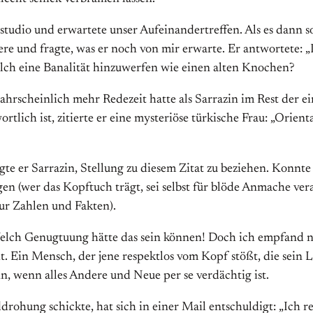
udio und erwartete unser Aufeinandertreffen. Als es dann so 
re und fragte, was er noch von mir erwarte. Er antwortete: „I 
solch eine Banalität hinzuwerfen wie einen alten Knochen?
ahrscheinlich mehr Redezeit hatte als Sarrazin im Rest der e
rtlich ist, zitierte er eine mysteriöse türkische Frau: „Orie
te er Sarrazin, Stellung zu diesem Zitat zu beziehen. Konnte
n (wer das Kopftuch trägt, sei selbst für blöde Anmache ver
nur Zahlen und Fakten).
 Welch Genugtuung hätte das sein können! Doch ich empfand nu
eht. Ein Mensch, der jene respektlos vom Kopf stößt, die sei
, wenn alles Andere und Neue per se verdächtig ist.
ohung schickte, hat sich in einer Mail entschuldigt: „Ich r